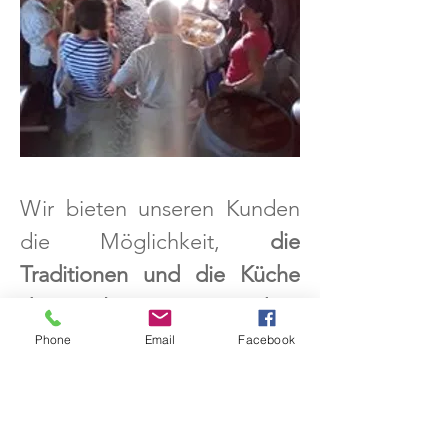
Wir bieten unseren Kunden
die Möglichkeit,
die
Traditionen und die Küche
der Insel
in einer
typischen
und einzigartigen
Phone
Email
Facebook
Umgebung
in den
Weinkellern von Pico
kennenzulernen.